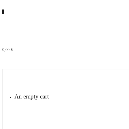
0
0,00
$
An empty cart