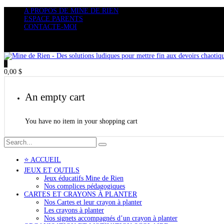
A PROPOS DE MINE DE RIEN
ESPACE PARENTS
CONTACTE-MOI
0
0,00
$
An empty cart
You have no item in your shopping cart
⭐ ACCUEIL
JEUX ET OUTILS
Jeux éducatifs Mine de Rien
Nos complices pédagogiques
CARTES ET CRAYONS À PLANTER
Nos Cartes et leur crayon à planter
Les crayons à planter
Nos signets accompagnés d’un crayon à planter