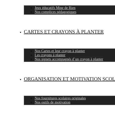
Jeux éducatifs Mine de Rien
Nos complices pédagogiques
CARTES ET CRAYONS À PLANTER
Nos Cartes et leur crayon à planter
Les crayons à planter
Nos signets accompagnés d’un crayon à planter
ORGANISATION ET MOTIVATION SCO
Nos fournitures scolaires originales
Nos outils de motivation